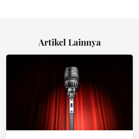
Artikel Lainnya