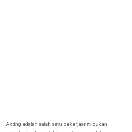
Akting adalah salah satu pekerjaanm bukan