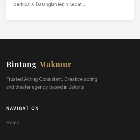
berbicara. Datanglah lebih cepat,…
Bintang
Makmur
Trusted Acting Consultant. Creative acting
and theater agency based in Jakarta.
NAVIGATION
Home