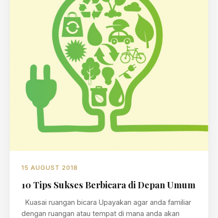
15 AUGUST 2018
10 Tips Sukses Berbicara di Depan Umum
Kuasai ruangan bicara Upayakan agar anda familiar
dengan ruangan atau tempat di mana anda akan