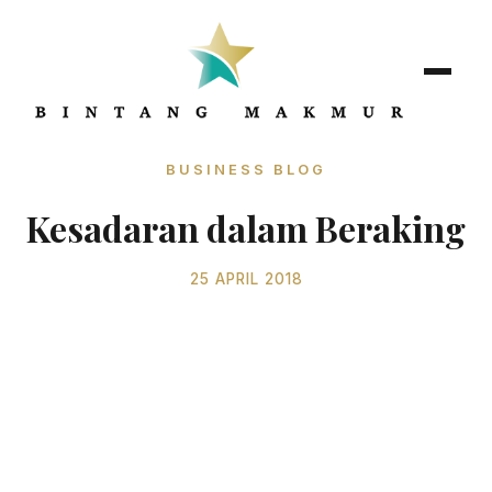
BUSINESS BLOG
Kesadaran dalam Beraking
25 APRIL 2018