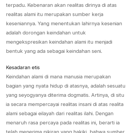
terpadu. Kebenaran akan realitas dirinya di atas
realitas alami itu merupakan sumber kerja
keseniannya. Yang menentukan lahirnya kesenian
adalah dorongan keindahan untuk
mengekspresikan keindahan alami itu menjadi
bentuk yang ada sebagai keindahan seni.
Kesadaran etis
Keindahan alami di mana manusia merupakan
bagian yang nyata hidup di atasnya, adalah sesuatu
yang seyogyanya diterima dogmatis. Artinya, di situ
ia secara mempercayai realitas insani di atas realita
alami sebagai eilayah dari realitas ilahi. Dengan
menaruh rasa percaya pada realitas ini, berarti ia
telah menerima pikiran yang hakiki, bahwa sumber