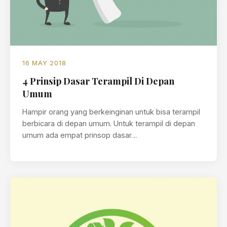
16 MAY 2018
4 Prinsip Dasar Terampil Di Depan
Umum
Hampir orang yang berkeinginan untuk bisa terampil
berbicara di depan umum. Untuk terampil di depan
umum ada empat prinsop dasar…