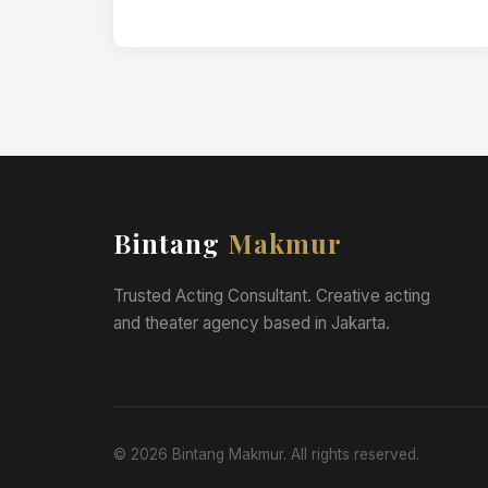
memperhatikan lingkungan di…
Bintang
Makmur
Trusted Acting Consultant. Creative acting
and theater agency based in Jakarta.
© 2026 Bintang Makmur. All rights reserved.