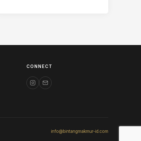
komunitas. Meskipun berbicara di…
CONNECT
info@bintangmakmur-id.com